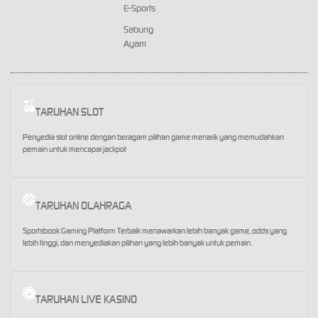
E-Sports
Sabung
Ayam
TARUHAN SLOT
Penyedia slot online dengan beragam pilihan game menarik yang memudahkan
pemain untuk mencapai jackpot
TARUHAN OLAHRAGA
Sportsbook Gaming Platform Terbaik menawarkan lebih banyak game, odds yang
lebih tinggi, dan menyediakan pilihan yang lebih banyak untuk pemain.
TARUHAN LIVE KASINO