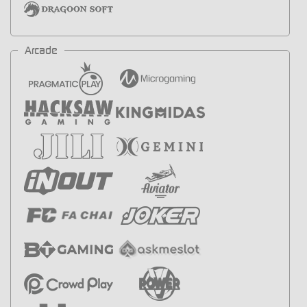
Arcade