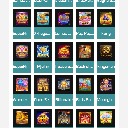
Samba Jewel
UGO Aztec Gold
Modern Gods
BirdsParty
Ragnarok : Thor VS Loki
SuperNiubi
X-Huge_Fishin' Fever X-Huge
Combo Fruity Bonanza Combo
Pop Pop Candy 1000
Kong
SuperNiubiDeluxe
Mjolnir
TreasureBowl
Book of Mystery
Kingsman
Wonder Elephant
Open Sesame
Billionaire
Birds Party Deluxe
Moneybags Man