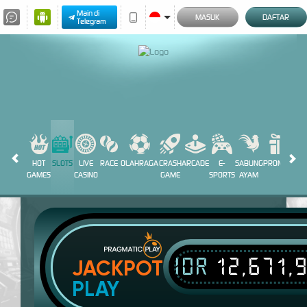
Main di
MASUK
DAFTAR
Telegram
HOT
SLOTS
LIVE
RACE
OLAHRAGA
CRASH
ARCADE
E-
SABUNG
PROMOSI
GAMES
CASINO
GAME
SPORTS
AYAM
IDR
12,671,
JACKPOT
PLAY